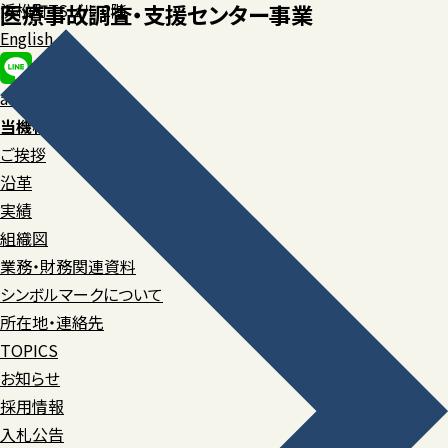
浜松町TSビル 2階
医療事故調査・
支援センター事業
English
anなび登録
当機構について
ご挨拶
沿革
実績
組織図
業務・財務関連資料
シンボルマークについて
所在地・連絡先
TOPICS
お知らせ
採用情報
入札公告