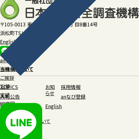
〒105-0013 東京都港区浜松町2丁目8番14号
浜松町TSビル 2階
English
anなび登録
当機構について
ご挨拶
沿革
TOPICS
お知
採用情報
らせ
実績
入札公告
anなび登録
組織図
English
業務・財務関連資料
シンボルマークについて
所在地・連絡先
TOPICS