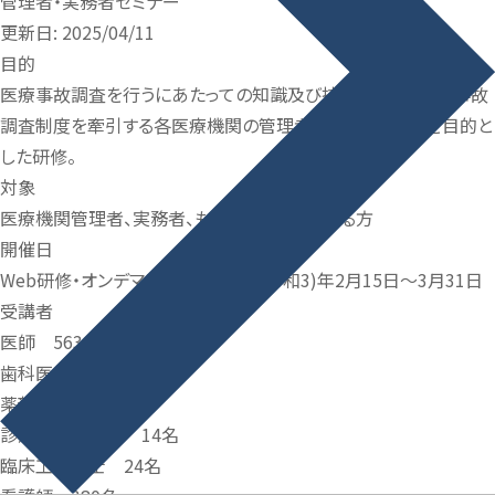
管理者・実務者セミナー
更新日: 2025/04/11
目的
医療事故調査を行うにあたっての知識及び技能の習得、医療事故
調査制度を牽引する各医療機関の管理者、実務者の養成を目的と
した研修。
対象
医療機関管理者、実務者、もしくはこれに準ずる方
開催日
Web研修・オンデマンド配信：2021(令和3)年2月15日～3月31日
受講者
医師 563名
歯科医師 13名
薬剤師 38名
診療放射線技師 14名
臨床工学技士 24名