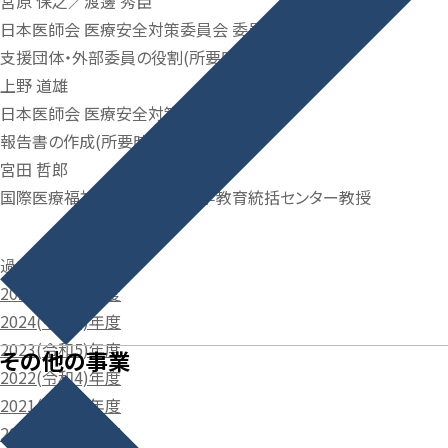
宮原 保之／渡邊 秀臣
日本医師会 医療安全対策委員会 委員
支援団体・外部委員の役割(所要時間：20分)
上野 道雄
日本医師会 医療安全対策委員会 委員
報告書の作成(所要時間：20分)
宮田 哲郎
国際医療福祉大学 医学部 医学教育統括センター教授
過去の研修
2025(令和7)年度
2024(令和6)年度
2023(令和5)年度
その他の事業
2022(令和4)年度
2021(令和3)年度
2020(令和2)年度