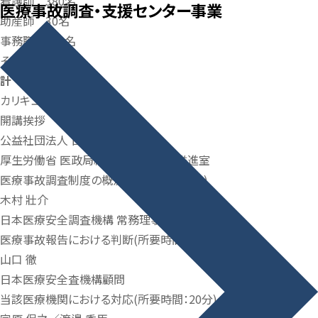
看護師 380名
医療事故調査・
支援センター事業
助産師 30名
事務職 109名
その他 33名
計 1,204名
カリキュラムおよび講師
開講挨拶
公益社団法人 日本医師会
厚生労働省 医政局総務課 医療安全推進室
医療事故調査制度の概況(所要時間：20分)
木村 壯介
日本医療安全調査機構 常務理事
医療事故報告における判断(所要時間：20分)
山口 徹
日本医療安全査機構顧問
当該医療機関における対応(所要時間：20分)